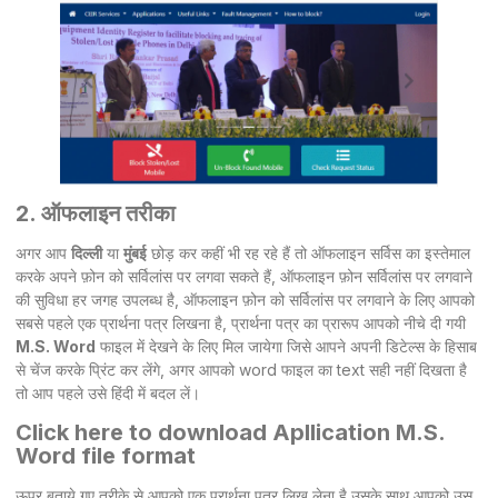
2. ऑफलाइन तरीका
अगर आप
दिल्ली
या
मुंबई
छोड़ कर कहीं भी रह रहे हैं तो ऑफलाइन सर्विस का इस्तेमाल
करके अपने फ़ोन को सर्विलांस पर लगवा सकते हैं, ऑफलाइन फ़ोन सर्विलांस पर लगवाने
की सुविधा हर जगह उपलब्ध है, ऑफलाइन फ़ोन को सर्विलांस पर लगवाने के लिए आपको
सबसे पहले एक प्रार्थना पत्र लिखना है, प्रार्थना पत्र का प्रारूप आपको नीचे दी गयी
M.S. Word
फाइल में देखने के लिए मिल जायेगा जिसे आपने अपनी डिटेल्स के हिसाब
से चेंज करके प्रिंट कर लेंगे, अगर आपको word फाइल का text सही नहीं दिखता है
तो आप पहले उसे हिंदी में बदल लें।
Click here
to download Apllication M.S.
Word file format
ऊपर बताये गए तरीके से आपको एक प्रार्थना पत्र लिख लेना है उसके साथ आपको उस