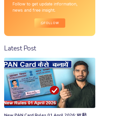
Follow to get update information,
news and free insight.
FOLLOW
Latest Post
New PAN Card Rules 01 April 2026: घर बैठे