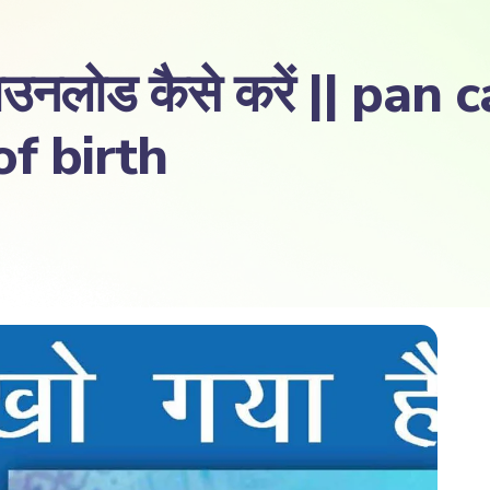
े डाउनलोड कैसे करें || p
f birth