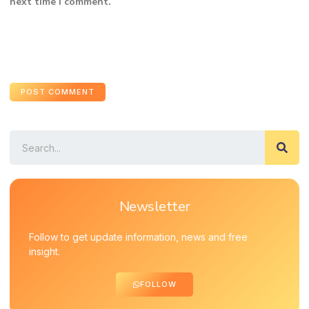
next time I comment.
Newsletter
Follow to get update information, news and free
insight.
FOLLOW