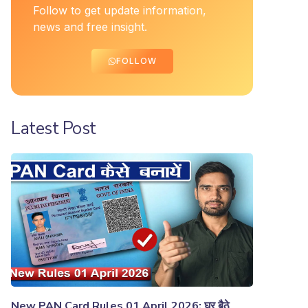
Follow to get update information,
news and free insight.
FOLLOW
Latest Post
New PAN Card Rules 01 April 2026: घर बैठे