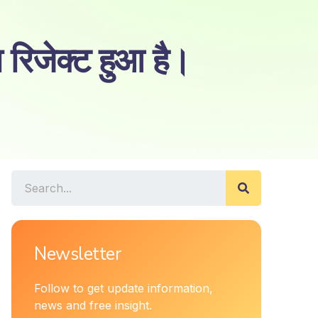
िजेक्ट हुआ है।
Newsletter
Follow to get update information,
news and free insight.