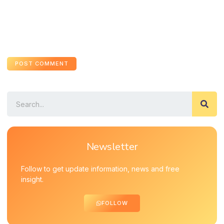
Newsletter
Follow to get update information, news and free
insight.
FOLLOW