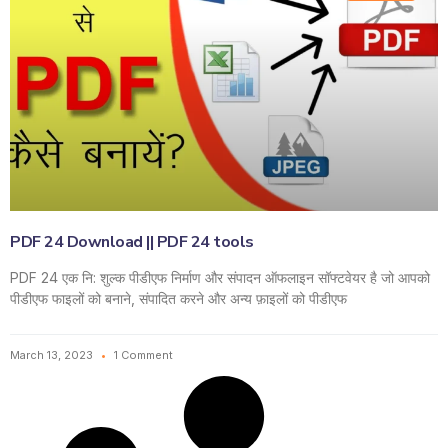
PDF 24 Download || PDF 24 tools
PDF 24 एक नि: शुल्क पीडीएफ निर्माण और संपादन ऑफलाइन सॉफ्टवेयर है जो आपको
पीडीएफ फाइलों को बनाने, संपादित करने और अन्य फ़ाइलों को पीडीएफ
March 13, 2023
1 Comment